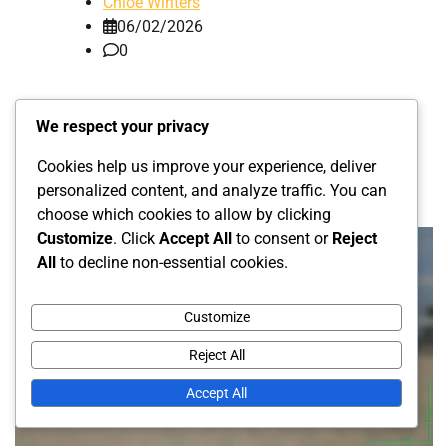
Chloe Winters
06/02/2026
0
El juego de voleibol de playa está regido por regulaciones
We respect your privacy
específicas que dictan el movimiento, la posición y la
rotación de los jugadores para garantizar […]
Cookies help us improve your experience, deliver
personalized content, and analyze traffic. You can
choose which cookies to allow by clicking
Customize
. Click
Accept All
to consent or
Reject
All
to decline non-essential cookies.
Customize
Reject All
Accept All