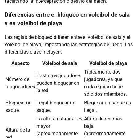
facilitando la interceptación o desvío del balón.
Diferencias entre el bloqueo en voleibol de sala
y en voleibol de playa
Las reglas de bloqueo difieren entre el voleibol de sala y el
voleibol de playa, impactando las estrategias de juego. Las
diferencias clave incluyen:
Aspecto
Voleibol de sala
Voleibol de playa
Típicamente dos
Hasta tres jugadores
Número de
jugadores, ya que
pueden bloquear en
bloqueadores
cada equipo tiene
la red.
solo dos miembros.
Bloquear un
Legal bloquear un
Bloquear un saque es
saque
saque.
ilegal.
La altura estándar es
Altura de red más
mayor
baja
Altura de la
(aproximadamente
(aproximadamente
red