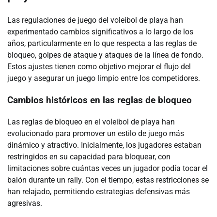
Las regulaciones de juego del voleibol de playa han
experimentado cambios significativos a lo largo de los
años, particularmente en lo que respecta a las reglas de
bloqueo, golpes de ataque y ataques de la línea de fondo.
Estos ajustes tienen como objetivo mejorar el flujo del
juego y asegurar un juego limpio entre los competidores.
Cambios históricos en las reglas de bloqueo
Las reglas de bloqueo en el voleibol de playa han
evolucionado para promover un estilo de juego más
dinámico y atractivo. Inicialmente, los jugadores estaban
restringidos en su capacidad para bloquear, con
limitaciones sobre cuántas veces un jugador podía tocar el
balón durante un rally. Con el tiempo, estas restricciones se
han relajado, permitiendo estrategias defensivas más
agresivas.