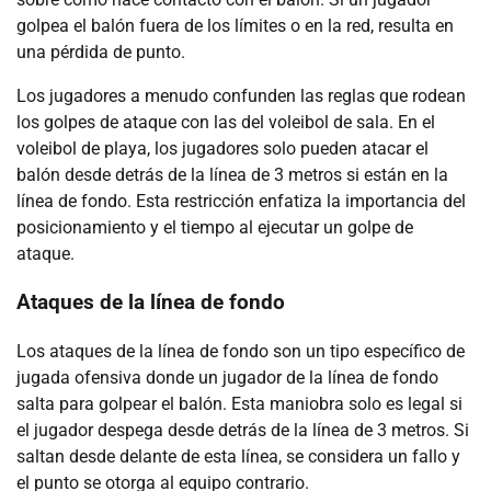
golpea el balón fuera de los límites o en la red, resulta en
una pérdida de punto.
Los jugadores a menudo confunden las reglas que rodean
los golpes de ataque con las del voleibol de sala. En el
voleibol de playa, los jugadores solo pueden atacar el
balón desde detrás de la línea de 3 metros si están en la
línea de fondo. Esta restricción enfatiza la importancia del
posicionamiento y el tiempo al ejecutar un golpe de
ataque.
Ataques de la línea de fondo
Los ataques de la línea de fondo son un tipo específico de
jugada ofensiva donde un jugador de la línea de fondo
salta para golpear el balón. Esta maniobra solo es legal si
el jugador despega desde detrás de la línea de 3 metros. Si
saltan desde delante de esta línea, se considera un fallo y
el punto se otorga al equipo contrario.