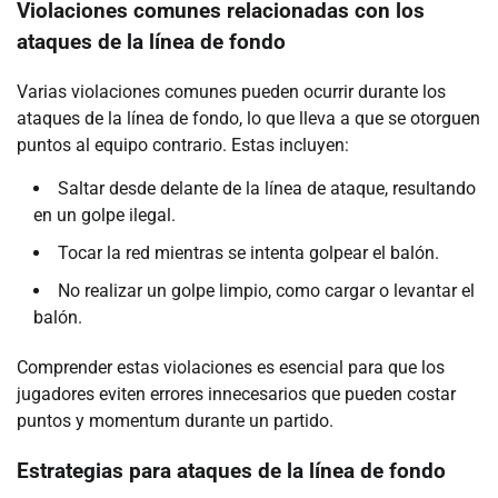
Violaciones comunes relacionadas con los
ataques de la línea de fondo
Varias violaciones comunes pueden ocurrir durante los
ataques de la línea de fondo, lo que lleva a que se otorguen
puntos al equipo contrario. Estas incluyen:
Saltar desde delante de la línea de ataque, resultando
en un golpe ilegal.
Tocar la red mientras se intenta golpear el balón.
No realizar un golpe limpio, como cargar o levantar el
balón.
Comprender estas violaciones es esencial para que los
jugadores eviten errores innecesarios que pueden costar
puntos y momentum durante un partido.
Estrategias para ataques de la línea de fondo