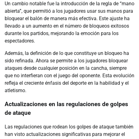
Un cambio notable fue la introducción de la regla de “mano
abierta”, que permitió a los jugadores usar sus manos para
bloquear el balón de manera más efectiva. Este ajuste ha
llevado a un aumento en el número de bloqueos exitosos
durante los partidos, mejorando la emoción para los
espectadores.
Además, la definición de lo que constituye un bloqueo ha
sido refinada. Ahora se permite a los jugadores bloquear
ataques desde cualquier posición en la cancha, siempre
que no interfieran con el juego del oponente. Esta evolución
refleja el creciente énfasis del deporte en la habilidad y el
atletismo.
Actualizaciones en las regulaciones de golpes
de ataque
Las regulaciones que rodean los golpes de ataque también
han visto actualizaciones significativas para mejorar el