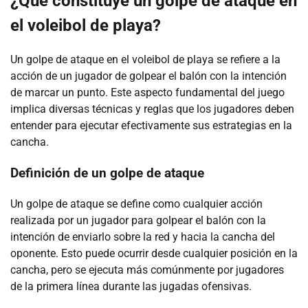
¿Qué constituye un golpe de ataque en
el voleibol de playa?
Un golpe de ataque en el voleibol de playa se refiere a la
acción de un jugador de golpear el balón con la intención
de marcar un punto. Este aspecto fundamental del juego
implica diversas técnicas y reglas que los jugadores deben
entender para ejecutar efectivamente sus estrategias en la
cancha.
Definición de un golpe de ataque
Un golpe de ataque se define como cualquier acción
realizada por un jugador para golpear el balón con la
intención de enviarlo sobre la red y hacia la cancha del
oponente. Esto puede ocurrir desde cualquier posición en la
cancha, pero se ejecuta más comúnmente por jugadores
de la primera línea durante las jugadas ofensivas.