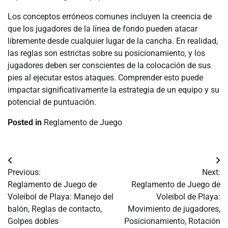
Los conceptos erróneos comunes incluyen la creencia de
que los jugadores de la línea de fondo pueden atacar
libremente desde cualquier lugar de la cancha. En realidad,
las reglas son estrictas sobre su posicionamiento, y los
jugadores deben ser conscientes de la colocación de sus
pies al ejecutar estos ataques. Comprender esto puede
impactar significativamente la estrategia de un equipo y su
potencial de puntuación.
Posted in
Reglamento de Juego
Post
Previous:
Next:
navigation
Reglamento de Juego de
Reglamento de Juego de
Voleibol de Playa: Manejo del
Voleibol de Playa:
balón, Reglas de contacto,
Movimiento de jugadores,
Golpes dobles
Posicionamiento, Rotación