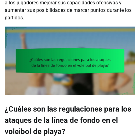
a los jugadores mejorar sus capacidades ofensivas y
aumentar sus posibilidades de marcar puntos durante los
partidos.
¿Cuáles son las regulaciones para los
ataques de la línea de fondo en el
voleibol de playa?