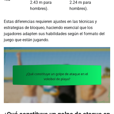
2.43 m para
2.24 m para
hombres).
hombres).
Estas diferencias requieren ajustes en las técnicas y
estrategias de bloqueo, haciendo esencial que los
jugadores adapten sus habilidades según el formato del
juego que están jugando.