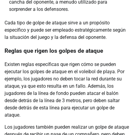
cancha del oponente, a menudo utilizado para
sorprender a los defensores.
Cada tipo de golpe de ataque sirve a un propósito
específico y puede ser empleado estratégicamente según
la situación del juego y la defensa del oponente.
Reglas que rigen los golpes de ataque
Existen reglas específicas que rigen cómo se pueden
ejecutar los golpes de ataque en el voleibol de playa. Por
ejemplo, los jugadores no deben tocar la red durante su
ataque, ya que esto resulta en un fallo. Además, los
jugadores de la línea de fondo pueden atacar el balón
desde detrás de la línea de 3 metros, pero deben saltar
desde detrás de esta línea para ejecutar un golpe de
ataque.
Los jugadores también pueden realizar un golpe de ataque
después de recibir un pase de un compañero, pero deben