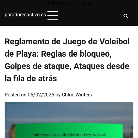
Skip
Thursday, June 18, 2026
to
paradoresactivo.es
content
Reglamento de Juego de Voleibol
de Playa: Reglas de bloqueo,
Golpes de ataque, Ataques desde
la fila de atrás
Posted on
06/02/2026
by
Chloe Winters