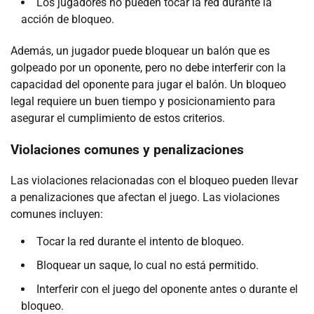
Los jugadores no pueden tocar la red durante la
acción de bloqueo.
Además, un jugador puede bloquear un balón que es
golpeado por un oponente, pero no debe interferir con la
capacidad del oponente para jugar el balón. Un bloqueo
legal requiere un buen tiempo y posicionamiento para
asegurar el cumplimiento de estos criterios.
Violaciones comunes y penalizaciones
Las violaciones relacionadas con el bloqueo pueden llevar
a penalizaciones que afectan el juego. Las violaciones
comunes incluyen:
Tocar la red durante el intento de bloqueo.
Bloquear un saque, lo cual no está permitido.
Interferir con el juego del oponente antes o durante el
bloqueo.