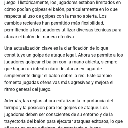
juego. Históricamente, los jugadores estaban limitados en
cómo podían golpear el balón, particularmente en lo que
respecta al uso de golpes con la mano abierta. Los
cambios recientes han permitido más flexibilidad,
permitiendo a los jugadores utilizar diversas técnicas para
atacar el balón de manera efectiva.
Una actualización clave es la clarificación de lo que
constituye un golpe de ataque legal. Ahora se permite a los
jugadores golpear el balón con la mano abierta, siempre
que hagan un intento claro de atacar en lugar de
simplemente dirigir el balón sobre la red. Este cambio
fomenta jugadas ofensivas más agresivas y mejora el
ritmo general del juego.
Además, las reglas ahora enfatizan la importancia del
tiempo y la posición para los golpes de ataque. Los
jugadores deben ser conscientes de su entorno y de la
trayectoria del balón para ejecutar ataques exitosos, lo que