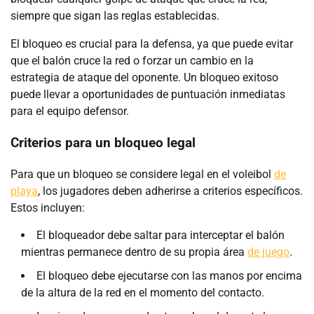
siempre que sigan las reglas establecidas.
El bloqueo es crucial para la defensa, ya que puede evitar
que el balón cruce la red o forzar un cambio en la
estrategia de ataque del oponente. Un bloqueo exitoso
puede llevar a oportunidades de puntuación inmediatas
para el equipo defensor.
Criterios para un bloqueo legal
Para que un bloqueo se considere legal en el voleibol
de
playa
, los jugadores deben adherirse a criterios específicos.
Estos incluyen:
El bloqueador debe saltar para interceptar el balón
mientras permanece dentro de su propia área
de juego
.
El bloqueo debe ejecutarse con las manos por encima
de la altura de la red en el momento del contacto.