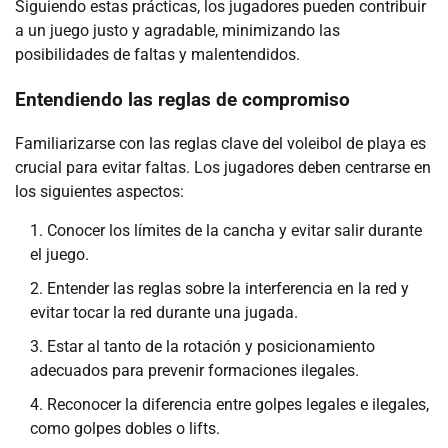
Siguiendo estas prácticas, los jugadores pueden contribuir
a un juego justo y agradable, minimizando las
posibilidades de faltas y malentendidos.
Entendiendo las reglas de compromiso
Familiarizarse con las reglas clave del voleibol de playa es
crucial para evitar faltas. Los jugadores deben centrarse en
los siguientes aspectos:
Conocer los límites de la cancha y evitar salir durante
el juego.
Entender las reglas sobre la interferencia en la red y
evitar tocar la red durante una jugada.
Estar al tanto de la rotación y posicionamiento
adecuados para prevenir formaciones ilegales.
Reconocer la diferencia entre golpes legales e ilegales,
como golpes dobles o lifts.