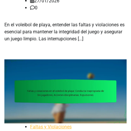
27/01/2026
0
En el voleibol de playa, entender las faltas y violaciones es
esencial para mantener la integridad del juego y asegurar
un juego limpio. Las interrupciones […]
Faltas y Violaciones