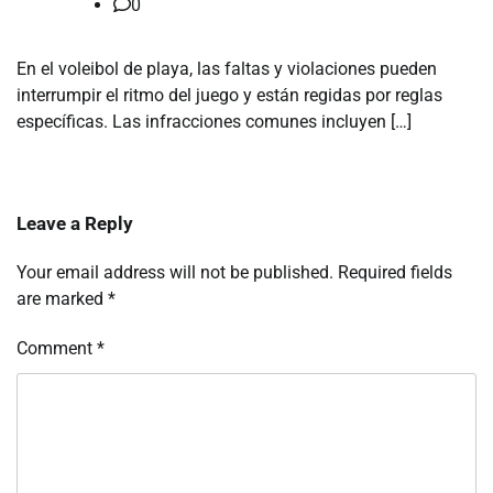
0
En el voleibol de playa, las faltas y violaciones pueden
interrumpir el ritmo del juego y están regidas por reglas
específicas. Las infracciones comunes incluyen […]
Leave a Reply
Your email address will not be published.
Required fields
are marked
*
Comment
*