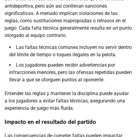
antideportiva, pero aún así conllevan sanciones
significativas. A menudo implican violaciones de las
reglas, como sustituciones inapropiadas o retrasos en el
juego. Cada falta técnica generalmente resulta en un punto
otorgado al equipo contrario.
Las faltas técnicas comunes incluyen no servir dentro
del límite de tiempo o toques ilegales en la pelota.
Los jugadores pueden recibir advertencias por
infracciones menores, pero las ofensas repetidas pueden
llevar a que se otorguen puntos al oponente.
Entender las reglas y mantener la disciplina puede ayudar
a los jugadores a evitar faltas técnicas, asegurando una
experiencia de juego más fluida.
Impacto en el resultado del partido
Las consecuencias de cometer faltas pueden impactar