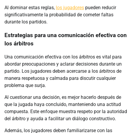
Al dominar estas reglas,
los jugadores
pueden reducir
significativamente la probabilidad de cometer faltas
durante los partidos.
Estrategias para una comunicación efectiva con
los árbitros
Una comunicación efectiva con los árbitros es vital para
abordar preocupaciones y aclarar decisiones durante un
partido. Los jugadores deben acercarse a los árbitros de
manera respetuosa y calmada para discutir cualquier
problema que surja.
Al cuestionar una decisión, es mejor hacerlo después de
que la jugada haya concluido, manteniendo una actitud
compuesta. Este enfoque muestra respeto por la autoridad
del árbitro y ayuda a facilitar un diálogo constructivo.
Además, los jugadores deben familiarizarse con las