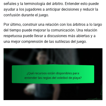
señales y la terminología del árbitro. Entender esto puede
ayudar a los jugadores a anticipar decisiones y reducir la
confusión durante el juego.
Por último, construir una relación con los árbitros a lo largo
del tiempo puede mejorar la comunicación. Una relación
respetuosa puede llevar a discusiones más abiertas y a
una mejor comprensión de las sutilezas del juego.