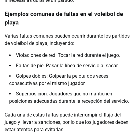
innecesarias durante un partido.
Ejemplos comunes de faltas en el voleibol de
playa
Varias faltas comunes pueden ocurrir durante los partidos
de voleibol de playa, incluyendo:
Violaciones de red: Tocar la red durante el juego.
Faltas de pie: Pasar la línea de servicio al sacar.
Golpes dobles: Golpear la pelota dos veces
consecutivas por el mismo jugador.
Superposición: Jugadores que no mantienen
posiciones adecuadas durante la recepción del servicio.
Cada una de estas faltas puede interrumpir el flujo del
juego y llevar a sanciones, por lo que los jugadores deben
estar atentos para evitarlas.