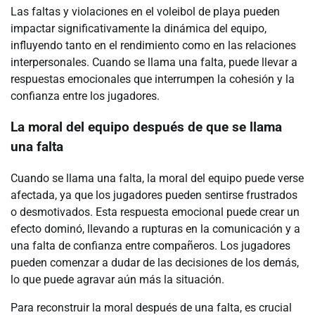
Las faltas y violaciones en el voleibol de playa pueden
impactar significativamente la dinámica del equipo,
influyendo tanto en el rendimiento como en las relaciones
interpersonales. Cuando se llama una falta, puede llevar a
respuestas emocionales que interrumpen la cohesión y la
confianza entre los jugadores.
La moral del equipo después de que se llama
una falta
Cuando se llama una falta, la moral del equipo puede verse
afectada, ya que los jugadores pueden sentirse frustrados
o desmotivados. Esta respuesta emocional puede crear un
efecto dominó, llevando a rupturas en la comunicación y a
una falta de confianza entre compañeros. Los jugadores
pueden comenzar a dudar de las decisiones de los demás,
lo que puede agravar aún más la situación.
Para reconstruir la moral después de una falta, es crucial