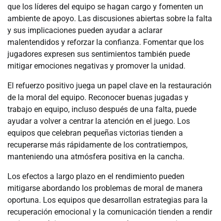
que los líderes del equipo se hagan cargo y fomenten un
ambiente de apoyo. Las discusiones abiertas sobre la falta
y sus implicaciones pueden ayudar a aclarar
malentendidos y reforzar la confianza. Fomentar que los
jugadores expresen sus sentimientos también puede
mitigar emociones negativas y promover la unidad.
El refuerzo positivo juega un papel clave en la restauración
de la moral del equipo. Reconocer buenas jugadas y
trabajo en equipo, incluso después de una falta, puede
ayudar a volver a centrar la atención en el juego. Los
equipos que celebran pequeñas victorias tienden a
recuperarse más rápidamente de los contratiempos,
manteniendo una atmósfera positiva en la cancha.
Los efectos a largo plazo en el rendimiento pueden
mitigarse abordando los problemas de moral de manera
oportuna. Los equipos que desarrollan estrategias para la
recuperación emocional y la comunicación tienden a rendir