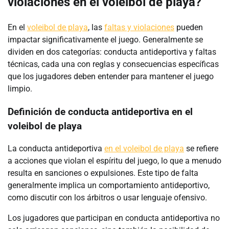
violaciones en el voleibol de playa?
En el
voleibol de playa
, las
faltas y violaciones
pueden
impactar significativamente el juego. Generalmente se
dividen en dos categorías: conducta antideportiva y faltas
técnicas, cada una con reglas y consecuencias específicas
que los jugadores deben entender para mantener el juego
limpio.
Definición de conducta antideportiva en el
voleibol de playa
La conducta antideportiva
en el voleibol de playa
se refiere
a acciones que violan el espíritu del juego, lo que a menudo
resulta en sanciones o expulsiones. Este tipo de falta
generalmente implica un comportamiento antideportivo,
como discutir con los árbitros o usar lenguaje ofensivo.
Los jugadores que participan en conducta antideportiva no