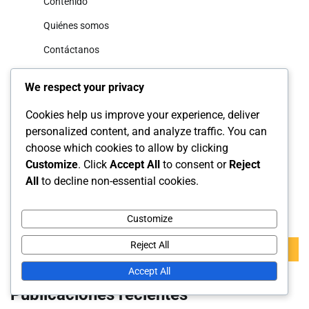
Contenido
Quiénes somos
Contáctanos
Categorías
We respect your privacy
Cookies help us improve your experience, deliver
Faltas y Violaciones
personalized content, and analyze traffic. You can
choose which cookies to allow by clicking
Interpretaciones Oficiales de las Reglas
Customize
. Click
Accept All
to consent or
Reject
Reglamento de Juego
All
to decline non-essential cookies.
Buscar
Customize
Search
Reject All
for:
Accept All
Publicaciones recientes