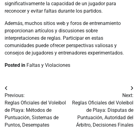
significativamente la capacidad de un jugador para
reconocer y evitar faltas durante los partidos.
Además, muchos sitios web y foros de entrenamiento
proporcionan artículos y discusiones sobre
interpretaciones de reglas. Participar en estas
comunidades puede ofrecer perspectivas valiosas y
consejos de jugadores y entrenadores experimentados.
Posted in
Faltas y Violaciones
Post
Previous:
Next:
navigation
Reglas Oficiales del Voleibol
Reglas Oficiales del Voleibol
de Playa: Métodos de
de Playa: Disputas de
Puntuación, Sistemas de
Puntuación, Autoridad del
Puntos, Desempates
Árbitro, Decisiones Finales