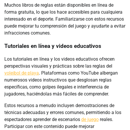
Muchos libros de reglas están disponibles en línea de
forma gratuita, lo que los hace accesibles para cualquiera
interesado en el deporte. Familiarizarse con estos recursos
puede mejorar tu comprensión del juego y ayudarte a evitar
infracciones comunes.
Tutoriales en línea y videos educativos
Los tutoriales en línea y los videos educativos ofrecen
perspectivas visuales y prácticas sobre las reglas del
voleibol de playa
. Plataformas como YouTube albergan
numerosos videos instructivos que desglosan reglas
específicas, como golpes ilegales e interferencia de
jugadores, haciéndolas más fáciles de comprender.
Estos recursos a menudo incluyen demostraciones de
técnicas adecuadas y errores comunes, permitiendo a los
espectadores aprender de escenarios
de juego
reales.
Participar con este contenido puede mejorar