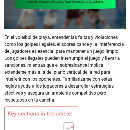
En el voleibol de playa, entender las faltas y violaciones
como los golpes ilegales, el sobrealcance y la interferencia
de jugadores es esencial para mantener un juego limpio.
Los golpes ilegales pueden interrumpir el juego y llevar a
sanciones, mientras que el sobrealcance implica
extenderse más allá del plano vertical de la red para
interferir con los oponentes. Familiarizarse con estas
reglas ayuda a los jugadores a desarrollar estrategias
efectivas y asegura un ambiente competitivo pero
respetuoso en la cancha.
Key sections in the article: