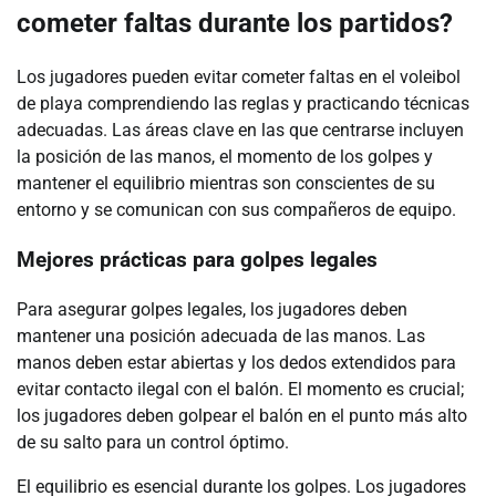
cometer faltas durante los partidos?
Los jugadores pueden evitar cometer faltas en el voleibol
de playa comprendiendo las reglas y practicando técnicas
adecuadas. Las áreas clave en las que centrarse incluyen
la posición de las manos, el momento de los golpes y
mantener el equilibrio mientras son conscientes de su
entorno y se comunican con sus compañeros de equipo.
Mejores prácticas para golpes legales
Para asegurar golpes legales, los jugadores deben
mantener una posición adecuada de las manos. Las
manos deben estar abiertas y los dedos extendidos para
evitar contacto ilegal con el balón. El momento es crucial;
los jugadores deben golpear el balón en el punto más alto
de su salto para un control óptimo.
El equilibrio es esencial durante los golpes. Los jugadores