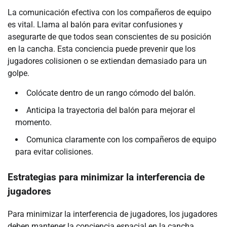
La comunicación efectiva con los compañeros de equipo
es vital. Llama al balón para evitar confusiones y
asegurarte de que todos sean conscientes de su posición
en la cancha. Esta conciencia puede prevenir que los
jugadores colisionen o se extiendan demasiado para un
golpe.
Colócate dentro de un rango cómodo del balón.
Anticipa la trayectoria del balón para mejorar el
momento.
Comunica claramente con los compañeros de equipo
para evitar colisiones.
Estrategias para minimizar la interferencia de
jugadores
Para minimizar la interferencia de jugadores, los jugadores
deben mantener la conciencia espacial en la cancha.