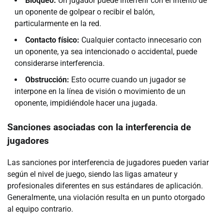
Bloqueo:
Un jugador puede interferir con el intento de
un oponente de golpear o recibir el balón,
particularmente en la red.
Contacto físico:
Cualquier contacto innecesario con
un oponente, ya sea intencionado o accidental, puede
considerarse interferencia.
Obstrucción:
Esto ocurre cuando un jugador se
interpone en la línea de visión o movimiento de un
oponente, impidiéndole hacer una jugada.
Sanciones asociadas con la interferencia de
jugadores
Las sanciones por interferencia de jugadores pueden variar
según el nivel de juego, siendo las ligas amateur y
profesionales diferentes en sus estándares de aplicación.
Generalmente, una violación resulta en un punto otorgado
al equipo contrario.